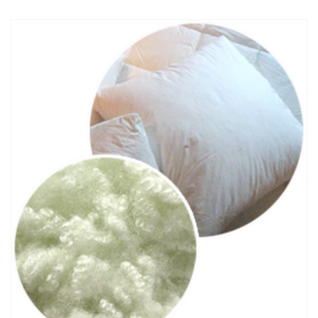
ร่วม
งาน
กับ
เรา
ติดต่อ
เรา
EN