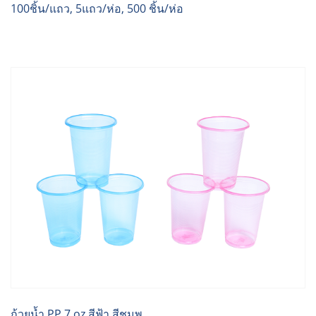
100ชิ้น/แถว, 5แถว/ห่อ, 500 ชิ้น/ห่อ
ถ้วยน้ำ PP 7 oz.สีฟ้า,สีชมพู