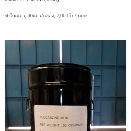
50ใบ/แถว, 40แถว/กล่อง, 2,000 ใบ/กล่อง