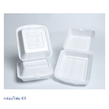
กล่องโฟม K9