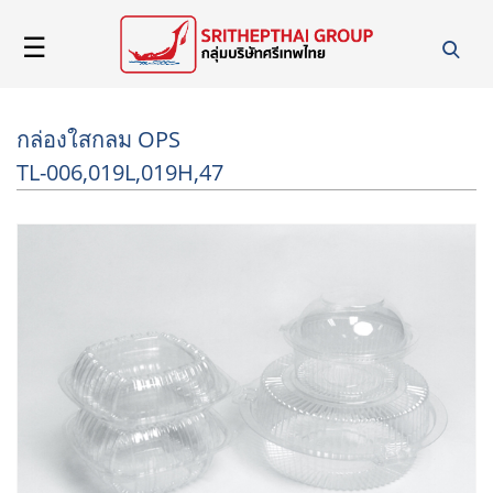
☰
หน้า
แรก
กล่องใสกลม OPS
TL-006,019L,019H,47
เกี่ยว
กับ
เรา
สินค้า
และ
บริการ
ข่าวสาร