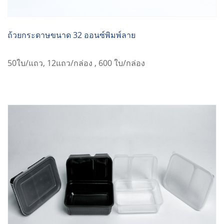
ถ้วยกระดาษขนาด 32 ออนซ์พิมพ์ลาย
50ใบ/แถว, 12แถว/กล่อง , 600 ใบ/กล่อง