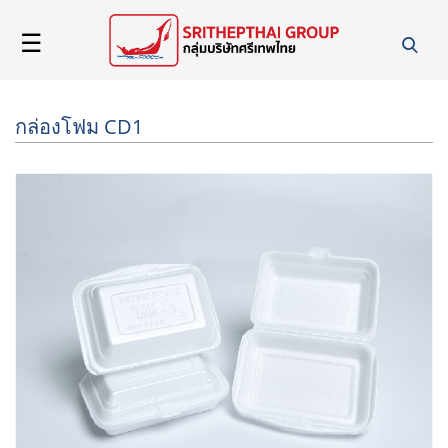
☰
หน้า
แรก
กล่องโฟม CD1
เกี่ยว
กับ
เรา
สินค้า
และ
บริการ
ข่าวสาร