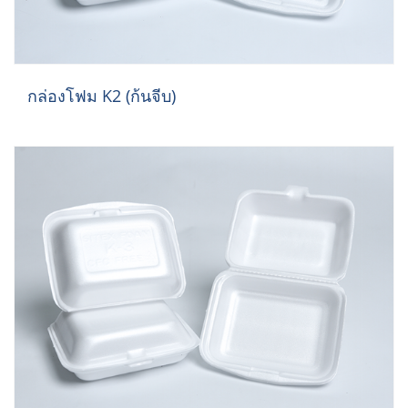
กล่องโฟม K2 (ก้นจีบ)