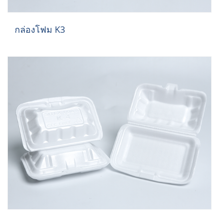
กล่องโฟม K3