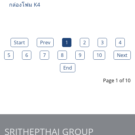
กล่องโฟม K4
Start
Prev
1
2
3
4
5
6
7
8
9
10
Next
End
Page 1 of 10
SRITHEPTHAI GROUP