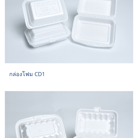
กล่องโฟม CD1