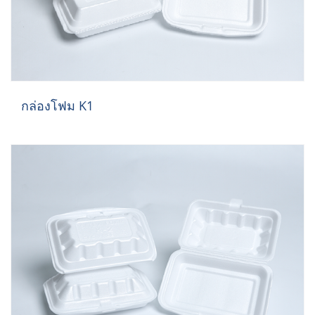
กล่องโฟม K1