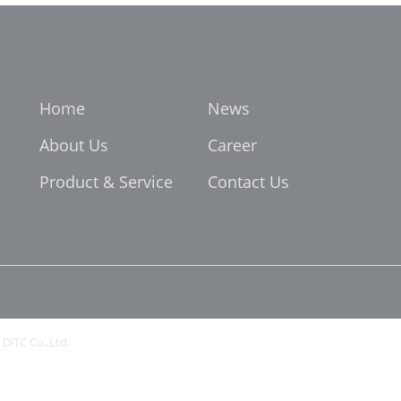
Home
News
About Us
Career
Product & Service
Contact Us
 DiTC Co.,Ltd.