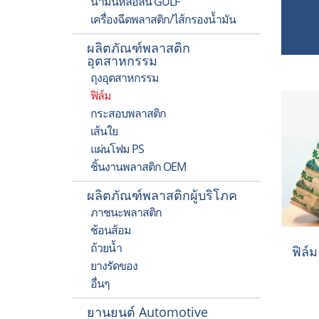
น้ำมันหล่อลื่น GULF
เครื่องฉีดพลาสติก/ไส้กรองน้ำมัน
ผลิตภัณฑ์พลาสติก
อุตสาหกรรม
ถุงอุตสาหกรรม
ฟิล์ม
กระสอบพลาสติก
เส้นใย
แผ่นโฟม PS
ชิ้นงานพลาสติก OEM
ผลิตภัณฑ์พลาสติกผู้บริโภค
ภาชนะพลาสติก
ช้อนส้อม
ถ้วยน้ำ
ฟิล์
ยางรัดของ
อื่นๆ
ยานยนต์ Automotive