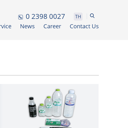
0 2398 0027
TH
rvice
News
Career
Contact Us