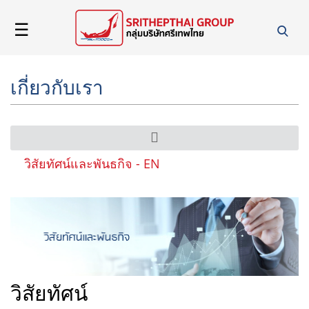
☰
Home
เกี่ยวกับเรา
About
Us
Product
วิสัยทัศน์และพันธกิจ - EN
&
Service
News
Career
วิสัยทัศน์
Contact